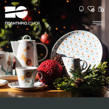
SEARCH
0
0
ΕΛ
ENG