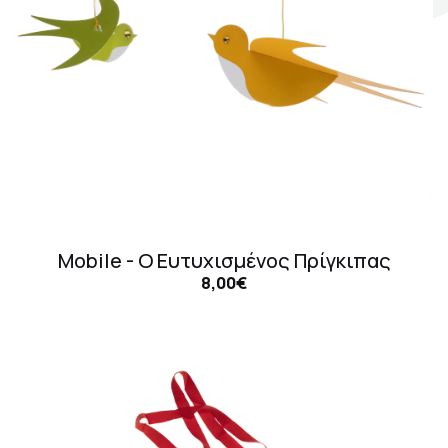
Σκηνογράφοι / Δημιουργοί
Κεντρικό Βιβλιοπωλείο
Πωλητήριο Rex
Πωλητήριο Επίδαυρος
Προτάσεις συνεργασίας
Τρόποι πληρωμής
Mobile - Ο Ευτυχισμένος Πρίγκιπας
Αποστολή προϊόντων
8,00€
Επιστροφές/Αλλαγές
Επικοινωνία